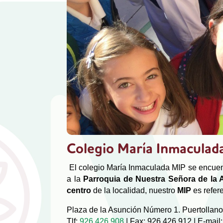
Colegio María Inmaculad
El colegio María Inmaculada MIP se encuen
a la
Parroquia de Nuestra Señora de la
centro
de la localidad, nuestro
MIP
es refer
Plaza de la Asunción Número 1. Puertollano
Tlf:
926 426 908
| Fax: 926 426 912 | E-mail