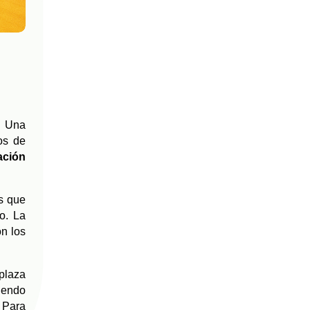
. Una
os de
ación
s que
o. La
on los
plaza
iendo
 Para