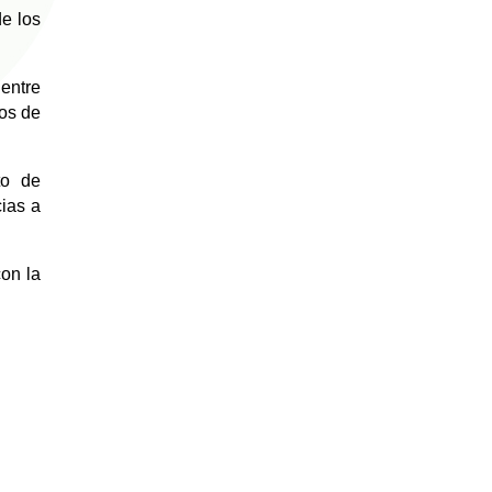
de los
entre
mos de
to de
ias a
on la